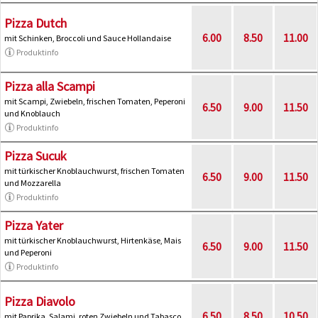
Pizza Dutch
6.00
8.50
11.00
mit Schinken, Broccoli und Sauce Hollandaise
Produktinfo
Pizza alla Scampi
mit Scampi, Zwiebeln, frischen Tomaten, Peperoni
6.50
9.00
11.50
und Knoblauch
Produktinfo
Pizza Sucuk
mit türkischer Knoblauchwurst, frischen Tomaten
6.50
9.00
11.50
und Mozzarella
Produktinfo
Pizza Yater
mit türkischer Knoblauchwurst, Hirtenkäse, Mais
6.50
9.00
11.50
und Peperoni
Produktinfo
Pizza Diavolo
6.50
8.50
10.50
mit Paprika, Salami, roten Zwiebeln und Tabasco