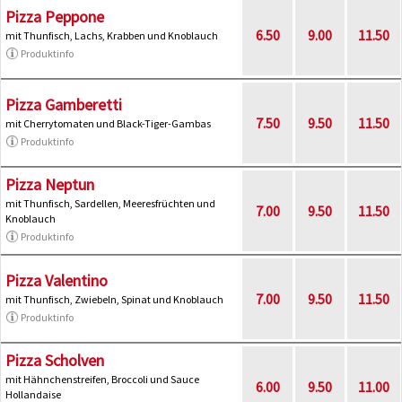
Pizza Peppone
6.50
9.00
11.50
mit Thunfisch, Lachs, Krabben und Knoblauch
Produktinfo
Pizza Gamberetti
7.50
9.50
11.50
mit Cherrytomaten und Black-Tiger-Gambas
Produktinfo
Pizza Neptun
mit Thunfisch, Sardellen, Meeresfrüchten und
7.00
9.50
11.50
Knoblauch
Produktinfo
Pizza Valentino
7.00
9.50
11.50
mit Thunfisch, Zwiebeln, Spinat und Knoblauch
Produktinfo
Pizza Scholven
mit Hähnchenstreifen, Broccoli und Sauce
6.00
9.50
11.00
Hollandaise