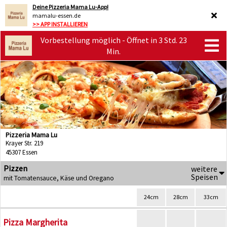
Deine Pizzeria Mama Lu-App!
mamalu-essen.de
>> APP INSTALLIEREN
Vorbestellung möglich - Öffnet in 3 Std. 23
Min.
Pizzeria Mama Lu
Krayer Str. 219
45307 Essen
Pizzen
weitere
Speisen
mit Tomatensauce, Käse und Oregano
24cm
28cm
33cm
Pizza Margherita