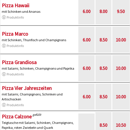
Pizza Hawaii
6.00
8.00
9.50
mit Schinken und Ananas
Produktinfo
Pizza Marco
6.00
8.50
10.00
mit Schinken, Thunfisch und Champignons
Produktinfo
Pizza Grandiosa
6.00
8.50
10.00
mit Salami, Schinken, Champignons und Paprika
Produktinfo
Pizza Vier Jahreszeiten
mit Salami, Champignons, Schinken und
6.00
8.50
10.00
Artischocken
Produktinfo
gefüllt
Pizza Calzone
Teigtasche mit Salami, Schinken, Champignons,
8.50
10.50
Paprika, roten Zwiebeln und Quark