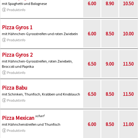
6.00
8.90
10.50
mit Spaghetti und Bolognese
Produktinfo
Pizza Gyros 1
6.00
8.50
10.00
mit Hähnchen-Gyrosstreifen und roten Zwiebeln
Produktinfo
Pizza Gyros 2
mit Hähnchen-Gyrosstreifen, roten Zwiebeln,
6.50
9.00
11.50
Broccoli und Paprika
Produktinfo
Pizza Babu
6.50
8.50
11.50
mit Schinken, Thunfisch, Krabben und Knoblauch
Produktinfo
scharf
Pizza Mexican
6.00
8.50
11.00
mit Hähnchenstreifen und Thunfisch
Produktinfo