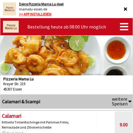
Deine Pizzeria Mama Lu-App!
mamalu-essen.de
>> APP INSTALLIEREN
Bestellung heute ab 08:00 Uhr möglich
Pizzeria Mama Lu
Krayer Str. 219
45307 Essen
weitere
Calamari & Scampi
Speisen
Calamari
frittierte Tintenfischringe mit Pommes Frites,
9.00
Remoulade und Zitronenscheibe