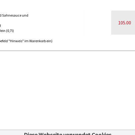
und Sahnesauce und
105.00
d
ein (0,7l)
abefeld "Hinweis" im Warenkorb ein)
Diese Webseite verwendet Cookies