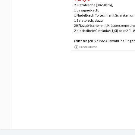
2 Pizzableche (30x50cm),
1 Lasagneblech,
1 Nudelblech Tortellini mit Schinken 
1 Salatblech, dazu
20 Pizzabrötchen mit Kräutercreme un
2 alkoholfreie Getränke (1,0l) oder 2 Fl. W
(bitte tragen Sie Ihre Auswahl ins Eing
Produktinfo