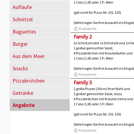
1 Cola (1,0l) oder 1 Fl. Wein
Aufläufe
(gilt nicht für Pizza-Nr. 101-120)
Schnitzel
(bitte tragen Sie Ihre Auswahl ins Eing
Produktinfo
Baguettes
Family 2
Burger
2x Schnitzel oder 1x Schnitzel und 1x H
1 großer gemischter Salat,
6 Pizzabrötchen mit Kräuterbutter und
Aus dem Meer
1 Cola (1,0l) oder 1 Fl. Wein
Snacks
(bitte tragen Sie Ihre Auswahl ins Eing
Produktinfo
Pizzabrötchen
Family 3
2 große Pizzen (30cm) Ihrer Wahl und
Getränke
1 großer gemischter Salat, dazu
6 Pizzabrötchen mit Kräutercreme und
Angebote
1 Cola (1,0l) oder 1 Fl. Wein
(gilt nicht für Pizza-Nr. 101-120)
(bitte tragen Sie Ihre Auswahl ins Eing
Produktinfo