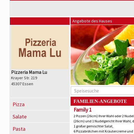
Angebote des Hauses
Pizzeria Mama Lu
Krayer Str. 219
45307 Essen
FAMILIEN-ANGEBOTE
Pizza
Family 1
Salate
2 Pizzen (26cm) Ihrer Wahl oder 2 Nudel
(26cm) und 1 Nudelgericht Ihrer Wahl, 
1 großer gemischter Salat,
Pasta
6 Pizzabrötchen mit Kräutercreme und